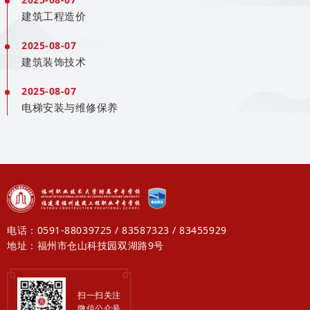
建筑工程造价
2025-08-07
建筑装饰技术
2025-08-07
电梯安装与维修保养
电话：0591-88039725 / 83587323 / 83455929
地址：福州市仓山科技园双湖路9号
扫一扫关注
微信公众号