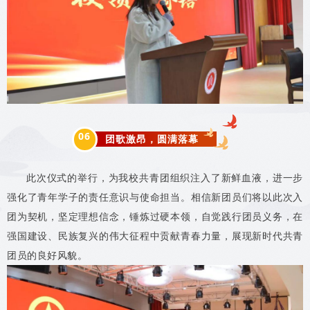
06
团歌激昂，圆满落幕
此次仪式的举行，为我校共青团组织注入了新鲜血液，进一步
强化了青年学子的责任意识与使命担当。相信新团员们将以此次入
团为契机，坚定理想信念，锤炼过硬本领，自觉践行团员义务，在
强国建设、民族复兴的伟大征程中贡献青春力量，展现新时代共青
团员的良好风貌。