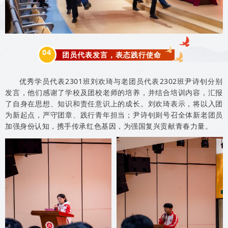
04
团员代表发言，表态践行使命
优秀学员代表2301班刘欢琦与老团员代表2302班尹诗钊分别
发言，他们感谢了学校及团校老师的培养，并结合培训内容，汇报
了自身在思想、知识和责任意识上的成长。刘欢琦表示，将以入团
为新起点，严守团章、践行青年担当；尹诗钊则号召全体新老团员
加强身份认知，携手传承红色基因，为强国复兴贡献青春力量。